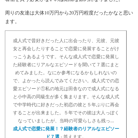
周りの友達は大体10万円から20万円程度だったかなと思い
ます。
成人式で昔好きだった人に出会ったり、元彼、元彼
女と再会したりすることで恋愛に発展することがけ
っこうあるようです。そんな成人式で恋愛に発展し
た経験者にリアルなエピソードを聞いて７選にまと
めてみました。なにか参考になるかもしれないの
で、よかったら読んでみてください。成人式での恋
愛エピソード①私の地元は田舎なので成人式になる
と小中高の同級生が多く集まります。そんな成人式
で中学時代に好きだった初恋の彼と５年ぶりに再会
することが出来ました。５年でその彼は大人っぽく
なっていましたが、当時の可愛らしさも残っ...
成人式で恋愛に発展！？経験者のリアルなエピソー
ド７選
- 答えます。