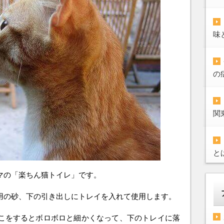
味
の
関
と
マの「楽ちん猫トイレ」です。
用の砂、下の引き出しにトレイを入れて使用します。
こをするとボロボロと細かくなって、下のトレイに落