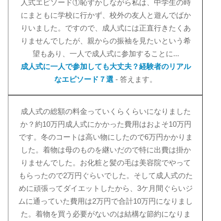
人式エピソード①恥ずかしながら私は、中学生の時
にまともに学校に行かず、校外の友人と遊んでばか
りいました。ですので、成人式には正直行きたくあ
りませんでしたが、親からの振袖を見たいという希
望もあり、一人で成人式に参加することに...
成人式に一人で参加しても大丈夫？経験者のリアル
なエピソード７選
- 答えます。
成人式の総額の料金っていくらくらいになりました
か？約10万円成人式にかかった費用はおよそ10万円
です。冬のコートは高い物にしたので6万円かかりま
した。着物は母のものを継いだので特に出費は掛か
りませんでした。お化粧と髪の毛は美容院でやって
もらったので2万円ぐらいでした。そして成人式のた
めに頑張ってダイエットしたから、3ケ月間ぐらいジ
ムに通っていた費用は2万円で合計10万円になりまし
た。着物を買う必要がないのは結構な節約になりま